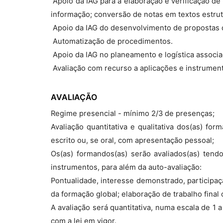
 Apoio da IAG para a elaboração e verificação de
informação; conversão de notas em textos estru
 Apoio da IAG do desenvolvimento de propostas 
 Automatização de procedimentos.
 Apoio da IAG no planeamento e logística associ
 Avaliação com recurso a aplicações e instrume
AVALIAÇÃO
Regime presencial - mínimo 2/3 de presenças;
Avaliação quantitativa e qualitativa dos(as) fo
escrito ou, se oral, com apresentação pessoal;
Os(as) formandos(as) serão avaliados(as) tendo
instrumentos, para além da auto-avaliação:
Pontualidade, interesse demonstrado, participaç
da formação global; elaboração de trabalho final ou
A avaliação será quantitativa, numa escala de 1
com a lei em vigor.