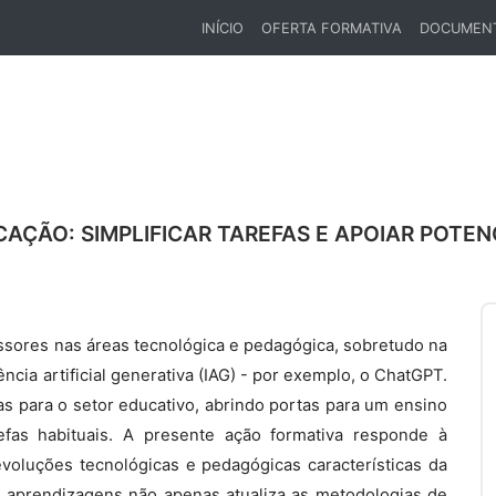
INÍCIO
OFERTA FORMATIVA
DOCUMEN
(CURRENT)
UCAÇÃO: SIMPLIFICAR TAREFAS E APOIAR POTE
ssores nas áreas tecnológica e pedagógica, sobretudo na
ncia artificial generativa (IAG) - por exemplo, o ChatGPT.
s para o setor educativo, abrindo portas para um ensino
efas habituais. A presente ação formativa responde à
voluções tecnológicas e pedagógicas características da
s aprendizagens não apenas atualiza as metodologias de