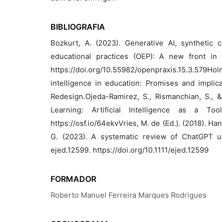
BIBLIOGRAFIA
Bozkurt, A. (2023). Generative AI, synthetic
educational practices (OEP): A new front in 
https://doi.org/10.55982/openpraxis.15.3.579H
intelligence in education: Promises and implic
Redesign.Ojeda-Ramirez, S., Rismanchian, S., 
Learning: Artificial Intelligence as a Too
https://osf.io/64ekvVries, M. de (Ed.). (2018). H
G. (2023). A systematic review of ChatGPT u
ejed.12599. https://doi.org/10.1111/ejed.12599
FORMADOR
Roberto Manuel Ferreira Marques Rodrigues