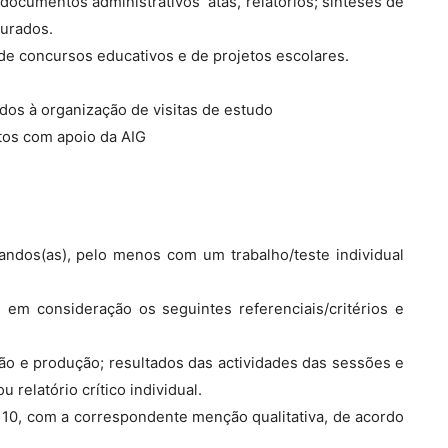
 documentos administrativos  atas, relatórios; sínteses de
turados.
de concursos educativos e de projetos escolares.
ados à organização de visitas de estudo
ntos com apoio da AIG
rmandos(as), pelo menos com um trabalho/teste individual
 em consideração os seguintes referenciais/critérios e
ão e produção; resultados das actividades das sessões e
 relatório crítico individual.
 a 10, com a correspondente menção qualitativa, de acordo