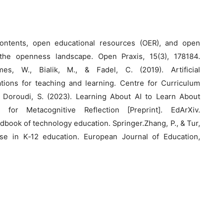
 contents, open educational resources (OER), and open
the openness landscape. Open Praxis, 15(3), 178184.
olmes, W., Bialik, M., & Fadel, C. (2019). Artificial
ations for teaching and learning. Centre for Curriculum
& Doroudi, S. (2023). Learning About AI to Learn About
l for Metacognitive Reflection [Preprint]. EdArXiv.
andbook of technology education. Springer.Zhang, P., & Tur,
se in K‐12 education. European Journal of Education,